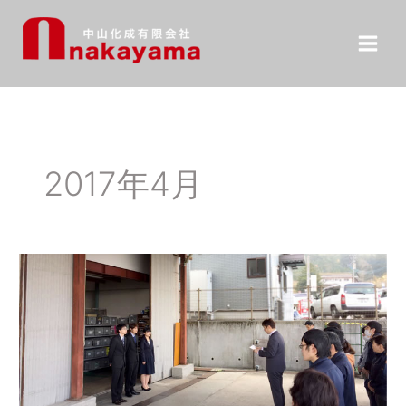
内
容
を
ス
キ
ッ
プ
2017年4月
入
社
式