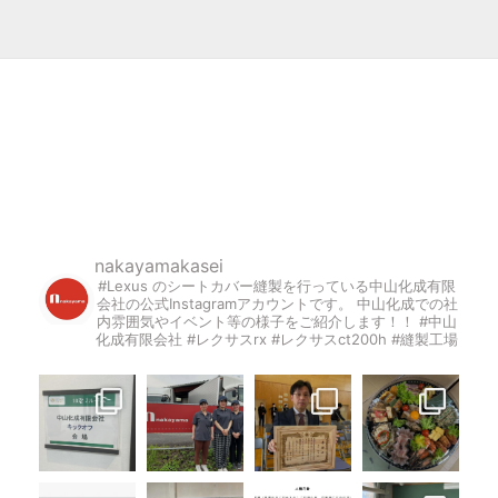
nakayamakasei
#Lexus のシートカバー縫製を行っている中山化成有限
会社の公式Instagramアカウントです。
中山化成での社
内雰囲気やイベント等の様子をご紹介します！！
#中山
化成有限会社 #レクサスrx #レクサスct200h #縫製工場