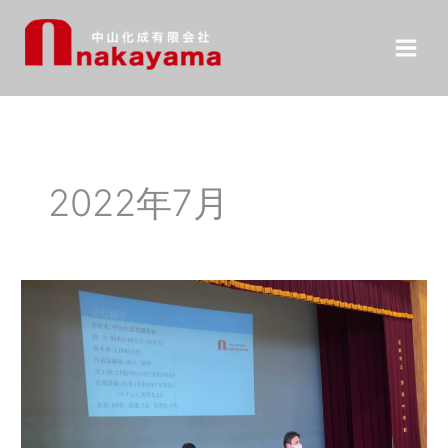
内
容
を
ス
キ
ッ
プ
2022年7月
地
域
の
中
学
校
へ
【お