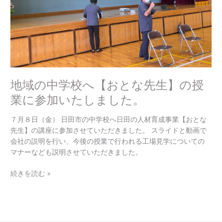
と
な
先
生】
の
授
業
地域の中学校へ【おとな先生】の授
に
参
業に参加いたしました。
加
い
７月８日（金） 日田市の中学校へ日田の人材育成事業【おとな
た
先生】の講座に参加させていただきました。 スライドと動画で
し
会社の説明を行い、今後の授業で行われる工場見学についての
ま
マナーなども説明させていただきました。
し
た。
続きを読む »