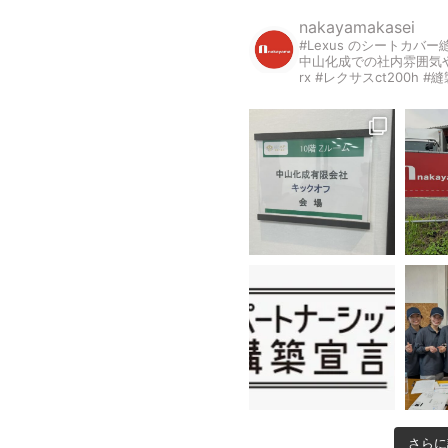
nakayamakasei
#Lexus のシートカバ
中山化成での社内雰囲気
rx #レクサスct200h #
さらに