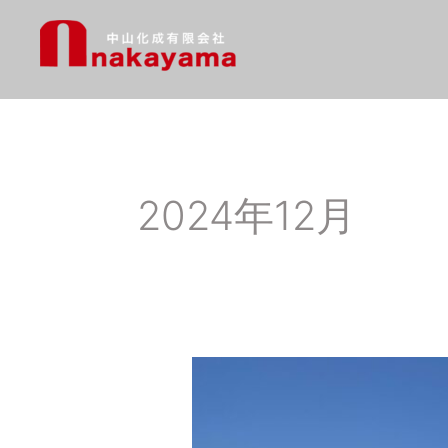
内
容
を
ス
キ
ッ
プ
2024年12月
日
高
工
場