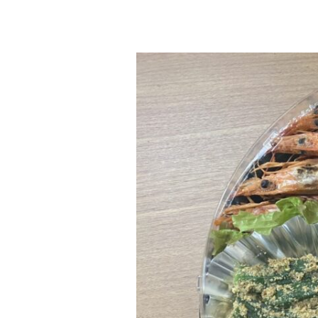
オ
ー
ド
ブ
ル
を
全
社
員
に
配
布
し
ま
し
た