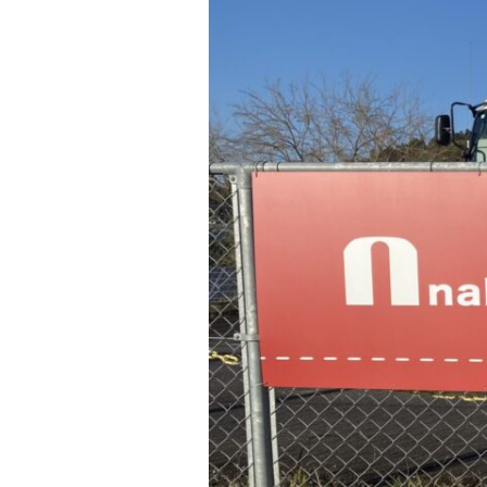
の
看
板
を
新
し
く
し
ま
し
た