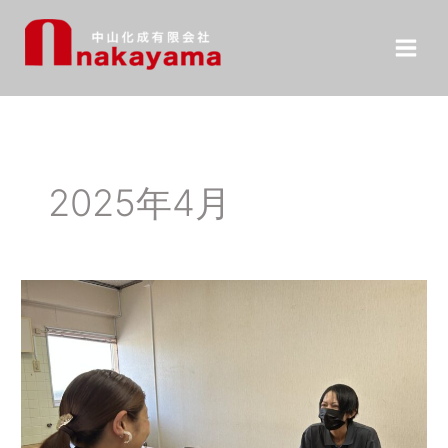
内
容
を
ス
キ
ッ
プ
2025年4月
半
年
間
の
管
理
者
研