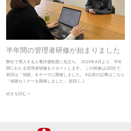
修
が
始
ま
り
ま
し
半年間の管理者研修が始まりました
た
弊社で導入する人事評価制度に先立ち、 2025年4月より、半年
間にわたる管理者研修をスタートします。 この研修は2回目で、
前回は「傾聴」をテーマに開催しました。 ※以前の記事はこちら
「傾聴セミナーを開催しました」 前回 […]
続きを読む »