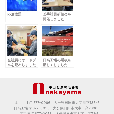
RKB放送
若手社員研修会を
開催しました
全社員にオードブ
日高工場の看板を
ルを配布しました
新しくしました
本 社:〒877
–
0066 大分県日田市大字川下133
–
6
日高工場:〒877
–
0035 大分県日田市大字日高2308
–
1
川下工場:〒877
–
0066 大分県日田市大字川下72-1