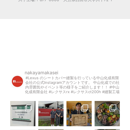
nakayamakasei
#Lexus のシートカバー縫製を行っている中山化成有限
会社の公式Instagramアカウントです。
中山化成での社
内雰囲気やイベント等の様子をご紹介します！！
#中山
化成有限会社 #レクサスrx #レクサスct200h #縫製工場