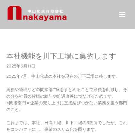
内
容
を
ス
キ
ッ
プ
本社機能を川下工場に集約します
2025年6月11日
2025年7月、中山化成の本社を現在の川下工場に移します。
総務や経理などの間接部門※をまとめることで経費を削減し、そ
の分を社員の皆様の給与や処遇改善につなげるためです。
※間接部門＝企業の売り上げに直接結びつかない業務を担う部門
のこと。
これまでは、本社、日高工場、川下工場の3箇所でしたが、これ
をコンパクトにし、事業のスリム化を図ります。