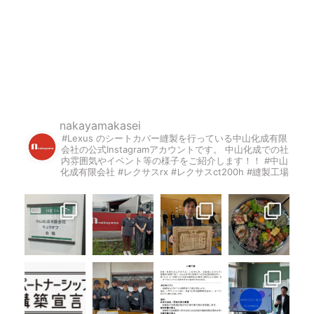
nakayamakasei
#Lexus のシートカバー縫製を行っている中山化成有限
会社の公式Instagramアカウントです。
中山化成での社
内雰囲気やイベント等の様子をご紹介します！！
#中山
化成有限会社 #レクサスrx #レクサスct200h #縫製工場