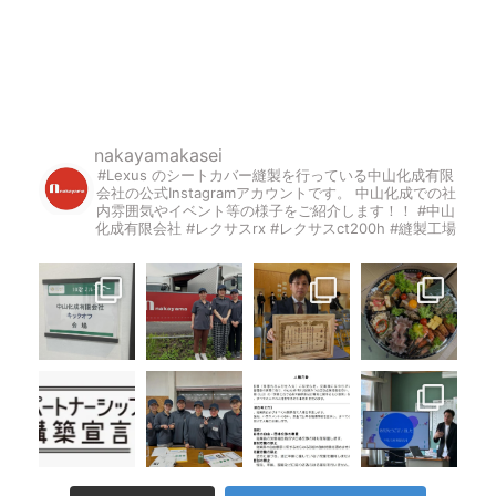
nakayamakasei
#Lexus のシートカバー縫製を行っている中山化成有限
会社の公式Instagramアカウントです。
中山化成での社
内雰囲気やイベント等の様子をご紹介します！！
#中山
化成有限会社 #レクサスrx #レクサスct200h #縫製工場