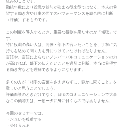
組みのことです。
勤続年数により役職や給与が決まる従来型ではなく、本人の希
望する働き方や仕事の面でのパフォーマンスを総合的に判断
（評価）するものです。
この制度を導入するとき、重要な役割を果たすのが「傾聴」で
す。
特に役職の高い人は、同僚・部下の言いたいことを、丁寧に気
持ちを込めて聞く力を身につけていなければなりません。
言語や、言語によらないノンバーバルコミュニケーションの力
が高ければ、部下の伝えたいことを適切に判断、本当に希望す
る働き方などを理解できるようになります。
多くの方が「相手の言葉をさえぎらずに、静かに聞くこと」を
難しいと思うことでしょう。
評価面談のときだけでなく、日頃のコミュニケーションで大事
なこの傾聴力は、一朝一夕に身に付くものではありません。
今回のセミナーでは、
・お互いを尊重する
・受け入れる