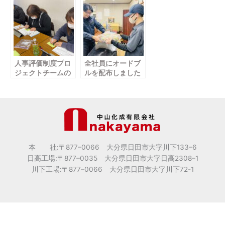
人事評価制度プロ
全社員にオードブ
ジェクトチームの
ルを配布しました
活動を開始いたし
ました。
本 社:〒877
–
0066 大分県日田市大字川下133
–
6
日高工場:〒877
–
0035 大分県日田市大字日高2308
–
1
川下工場:〒877
–
0066 大分県日田市大字川下72-1